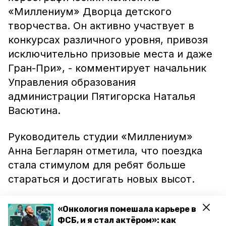
«Миллениум» Дворца детского
творчества. Он активно участвует в
конкурсах различного уровня, привозя
исключительно призовые места и даже
Гран-При», - комментирует начальник
Управления образования
администрации Пятигорска Наталья
Васютина.
Руководитель студии «Миллениум»
Анна Бегларян отметила, что поездка
стала стимулом для ребят больше
стараться и достигать новых высот.
Напомним, что в середине декабря
«Онкология помешала карьере в
сервис бронирования жилья Tvil.ru
ФСБ, и я стал актёром»: как