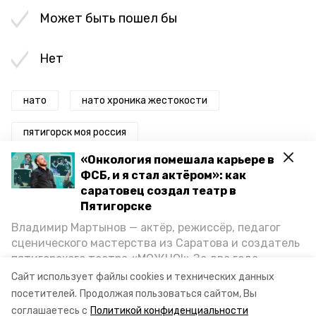
Может быть пошел бы
Нет
нато
нато хроника жестокости
пятигорск моя россия
«Онкология помешала карьере в
пятигорск музей выставка
ФСБ, и я стал актёром»: как
саратовец создал театр в
пятигорск нато хроника жестокости
Пятигорске
Владимир Мартынов — актёр, режиссёр, педагог
дмитрий ворошилов
глава пятигорска
сценического мастерства из Саратова и создатель
пятигорского театра «МОЖНО!» За два года
мэр пятигорска
существования театр выпустил восемь спектаклей,
Сайт использует файлы cookies и технических данных
впереди — новые премьеры. О том, как стал
глава города дмитрий ворошилов
посетителей.
Продолжая пользоваться сайтом, Вы
артистом, попал в Пятигорск и собрал труппу,
соглашаетесь с
Политикой конфиденциальности