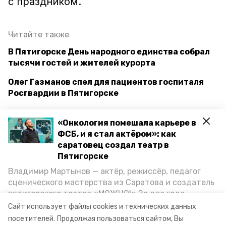
с праздником.
Читайте также
В Пятигорске День народного единства собрал
тысячи гостей и жителей курорта
Олег Газманов спел для пациентов госпиталя
Росгвардии в Пятигорске
«Онкология помешала карьере в
пятигорск
кмв
ФСБ, и я стал актёром»: как
саратовец создал театр в
пятигорский государственный университет
Пятигорске
Владимир Мартынов — актёр, режиссёр, педагог
«большой этнографический диктант»
сценического мастерства из Саратова и создатель
пятигорского театра «МОЖНО!» За два года
ежегодная международная акция
существования театр выпустил восемь спектаклей,
Сайт использует файлы cookies и технических данных
впереди — новые премьеры. О том, как стал
посетителей.
Продолжая пользоваться сайтом, Вы
федеральное агентство по делам национальностей