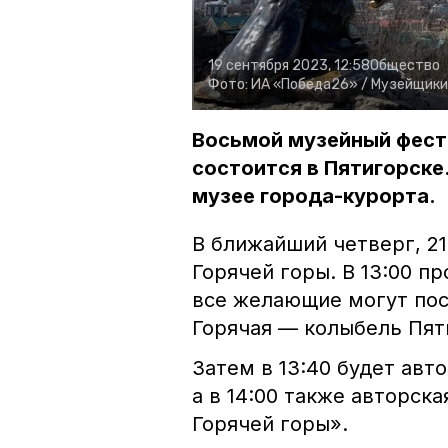
19 сентября 2023, 12:58
Общество
Фото:
ИА «Победа26» /
Музейщики 
Восьмой музейный фест
состоится в Пятигорске
музее города-курорта.
В ближайший четверг, 21
Горячей горы. В 13:00 п
все желающие могут пос
Горячая — колыбель Пят
Затем в 13:40 будет авт
а в 14:00 также авторск
Горячей горы».