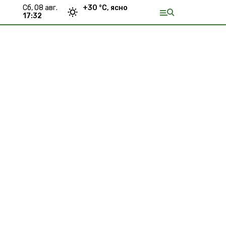
сб, 08 авг.
+
30
°С,
ясно
17:32