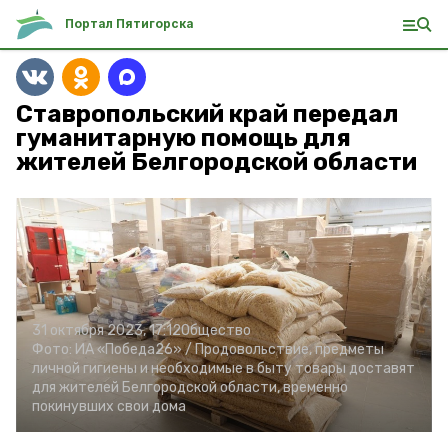
Портал Пятигорска
Ставропольский край передал
гуманитарную помощь для
жителей Белгородской области
31 октября 2023, 17:12
Общество
Фото:
ИА «Победа26» /
Продовольствие, предметы
личной гигиены и необходимые в быту товары доставят
для жителей Белгородской области, временно
покинувших свои дома