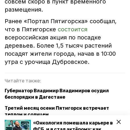
совсем скоро в пункт временного
размещения.
Ранее «Портал Пятигорска» сообщал,
что в Пятигорске
состоится
всероссийская акция по посадке
деревьев. Более 1,5 тысяч растений
посадят жители города, начав в 10:00
утра с урочища Дубровское.
Читайте также:
Губернатор Владимир Владимиров осудил
беспорядки в Дагестане
Третий месяц осени Пятигорск встречает
теплом и солнцем
«Онкология помешала карьере в
Дзюдоист из Пятигорска завоевал золото
ФСБ, и я стал актёром»: как