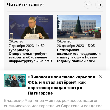
Читайте также:
Общество
Общество
Об
7 декабря 2023, 14:52
26 декабря 2023, 15:05
20
Губернатор
Пятигорских
В 
Ставрополья требует
школьников поздравили
ит
ускорить обновление
с наступающим Новым
се
инфраструктуры на КМВ
годом у главной ёлки
кл
ру
Все новости
«Онкология помешала карьере в
ФСБ, и я стал актёром»: как
саратовец создал театр в
пятигорск
форум машук
Пятигорске
Владимир Мартынов — актёр, режиссёр, педагог
центр знаний машук
минобр края
сценического мастерства из Саратова и создатель