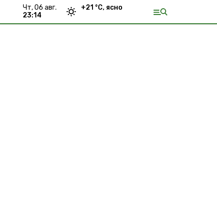
чт, 06 авг.
+
21
°С,
ясно
23:14