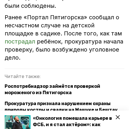
были соблюдены.
Ранее «Портал Пятигорска» сообщал о
несчастном случае на детской
площадке в садике. После того, как там
пострадал
ребёнок, прокуратура начала
проверку, было возбуждено уголовное
дело.
Читайте также:
Роспотребнадзор займётся проверкой
мороженого из Пятигорска
Прокуратура признала нарушением охраны
природы костры и свалки на Машуке и Бештау
«Онкология помешала карьере в
Безопасные каникулы обсудили в
ФСБ, и я стал актёром»: как
Общественной палате Ставрополья