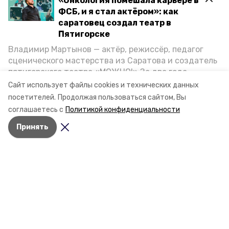
«Онкология помешала карьере в
ФСБ, и я стал актёром»: как
саратовец создал театр в
Пятигорске
Владимир Мартынов — актёр, режиссёр, педагог
сценического мастерства из Саратова и создатель
пятигорского театра «МОЖНО!» За два года
существования театр выпустил восемь спектаклей,
Сайт использует файлы cookies и технических данных
впереди — новые премьеры. О том, как стал
посетителей.
Продолжая пользоваться сайтом, Вы
артистом, попал в Пятигорск и собрал труппу,
соглашаетесь с
Политикой конфиденциальности
режиссёр рассказал корреспонденту «Портала
Принять
Пятигорска».
Разделы
Новости
Статьи
О компании
Документы
Ставропольское краевое информационное агентство