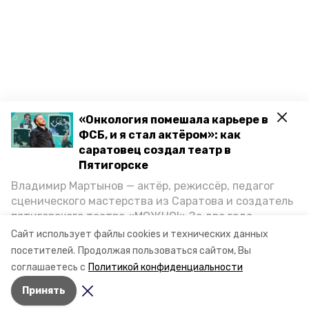
«Онкология помешала карьере в
ФСБ, и я стал актёром»: как
саратовец создал театр в
Пятигорске
Владимир Мартынов — актёр, режиссёр, педагог
сценического мастерства из Саратова и создатель
пятигорского театра «МОЖНО!» За два года
существования театр выпустил восемь спектаклей,
Сайт использует файлы cookies и технических данных
впереди — новые премьеры. О том, как стал
посетителей.
Продолжая пользоваться сайтом, Вы
артистом, попал в Пятигорск и собрал труппу,
соглашаетесь с
Политикой конфиденциальности
режиссёр рассказал корреспонденту «Портала
Принять
Пятигорска».