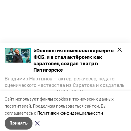
«Онкология помешала карьере в
ФСБ, и я стал актёром»: как
саратовец создал театр в
Пятигорске
Владимир Мартынов — актёр, режиссёр, педагог
сценического мастерства из Саратова и создатель
пятигорского театра «МОЖНО!» За два года
существования театр выпустил восемь спектаклей,
Сайт использует файлы cookies и технических данных
впереди — новые премьеры. О том, как стал
посетителей.
Продолжая пользоваться сайтом, Вы
артистом, попал в Пятигорск и собрал труппу,
соглашаетесь с
Политикой конфиденциальности
режиссёр рассказал корреспонденту «Портала
Принять
Пятигорска».