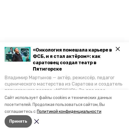
«Онкология помешала карьере в
ФСБ, и я стал актёром»: как
саратовец создал театр в
Пятигорске
Владимир Мартынов — актёр, режиссёр, педагог
сценического мастерства из Саратова и создатель
пятигорского театра «МОЖНО!» За два года
существования театр выпустил восемь спектаклей,
Сайт использует файлы cookies и технических данных
впереди — новые премьеры. О том, как стал
посетителей.
Продолжая пользоваться сайтом, Вы
артистом, попал в Пятигорск и собрал труппу,
соглашаетесь с
Политикой конфиденциальности
режиссёр рассказал корреспонденту «Портала
Принять
Пятигорска».