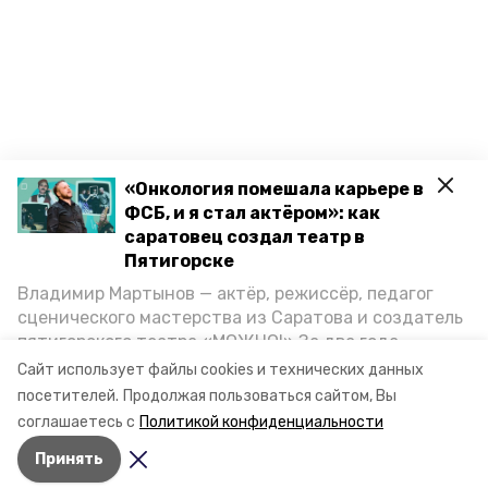
«Онкология помешала карьере в
ФСБ, и я стал актёром»: как
саратовец создал театр в
Пятигорске
Владимир Мартынов — актёр, режиссёр, педагог
сценического мастерства из Саратова и создатель
пятигорского театра «МОЖНО!» За два года
существования театр выпустил восемь спектаклей,
Сайт использует файлы cookies и технических данных
впереди — новые премьеры. О том, как стал
посетителей.
Продолжая пользоваться сайтом, Вы
артистом, попал в Пятигорск и собрал труппу,
соглашаетесь с
Политикой конфиденциальности
режиссёр рассказал корреспонденту «Портала
Принять
Пятигорска».