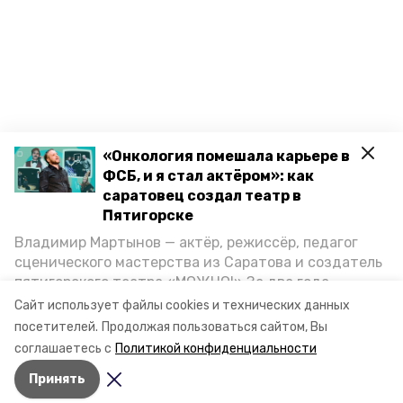
«Онкология помешала карьере в
ФСБ, и я стал актёром»: как
саратовец создал театр в
Пятигорске
Владимир Мартынов — актёр, режиссёр, педагог
сценического мастерства из Саратова и создатель
пятигорского театра «МОЖНО!» За два года
существования театр выпустил восемь спектаклей,
Сайт использует файлы cookies и технических данных
впереди — новые премьеры. О том, как стал
посетителей.
Продолжая пользоваться сайтом, Вы
артистом, попал в Пятигорск и собрал труппу,
соглашаетесь с
Политикой конфиденциальности
режиссёр рассказал корреспонденту «Портала
Принять
Пятигорска».