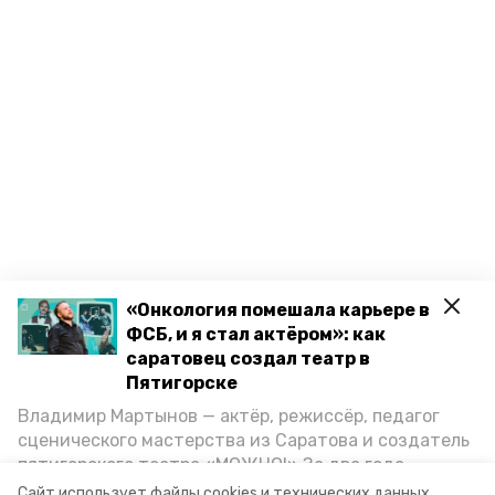
«Онкология помешала карьере в
ФСБ, и я стал актёром»: как
саратовец создал театр в
Пятигорске
Владимир Мартынов — актёр, режиссёр, педагог
сценического мастерства из Саратова и создатель
пятигорского театра «МОЖНО!» За два года
существования театр выпустил восемь спектаклей,
Сайт использует файлы cookies и технических данных