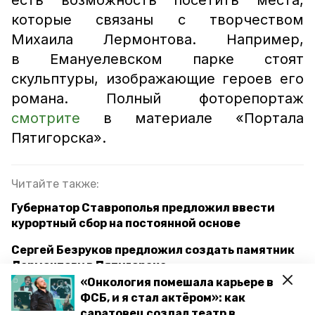
есть возможность посетить места,
которые связаны с творчеством
Михаила Лермонтова. Например,
в Емануелевском парке стоят
скульптуры, изображающие героев его
романа. Полный фоторепортаж
смотрите
в материале «Портала
Пятигорска».
Читайте также:
Губернатор Ставрополья предложил ввести
курортный сбор на постоянной основе
Сергей Безруков предложил создать памятник
Лермонтову в Пятигорске
«Онкология помешала карьере в
ФСБ, и я стал актёром»: как
саратовец создал театр в