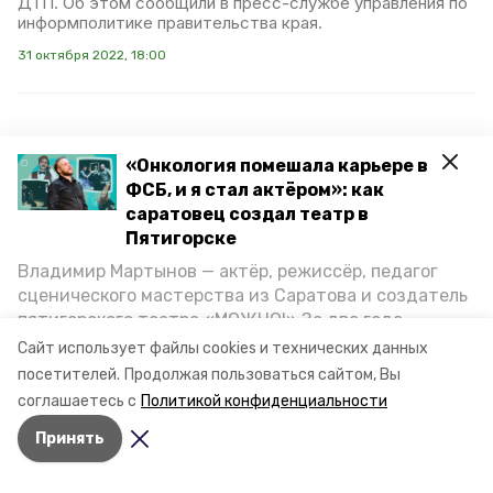
ДТП. Об этом сообщили в пресс-службе управления по
информполитике правительства края.
31 октября 2022, 18:00
«Онкология помешала карьере в
На Кавминводах начали
ФСБ, и я стал актёром»: как
проводить уникальные
саратовец создал театр в
операции
Пятигорске
Владимир Мартынов — актёр, режиссёр, педагог
В понедельник, 19 сентября, в Пятигорской клинической
сценического мастерства из Саратова и создатель
больнице впервые провели сразу две малоинвазивные
пятигорского театра «МОЖНО!» За два года
операции эндоваскулярного (внутрисосудистого)
протезирования брюшного отдела аорты. Наш
существования театр выпустил восемь спектаклей,
Сайт использует файлы cookies и технических данных
корреспондент посетил медучреждение и узнал
впереди — новые премьеры. О том, как стал
посетителей.
Продолжая пользоваться сайтом, Вы
подробности.
артистом, попал в Пятигорск и собрал труппу,
соглашаетесь с
Политикой конфиденциальности
режиссёр рассказал корреспонденту «Портала
19 сентября 2022, 17:50
Принять
Пятигорска».