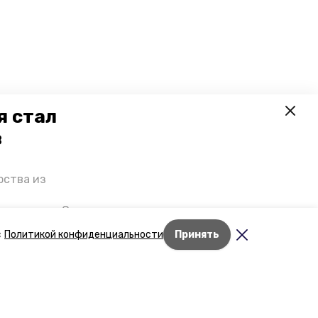
я стал
в
рства из
 премьеры. О
р рассказал
с
Политикой конфиденциальности
Принять