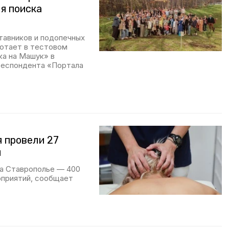
я поиска
тавников и подопечных
ботает в тестовом
ка на Машук» в
респондента «Портала
 провели 27
и
на Ставрополье — 400
оприятий, сообщает