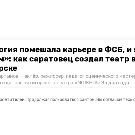
огия помешала карьере в ФСБ, и 
»: как саратовец создал театр 
рске
ртынов — актёр, режиссёр, педагог сценического масте
создатель пятигорского театра «МОЖНО!» За два года
ия театр выпустил восемь спектаклей, впереди — новые
л артистом, попал в Пятигорск и собрал труппу, режиссё
посетителей.
Продолжая пользоваться сайтом, Вы соглашаетесь 
нту «Портала Пятигорска».
ании
Ставропольское краевое
информационное агентство
нты