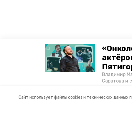
«Онкол
актёром
Пятиго
Владимир Ма
Саратова и 
существован
том, как ста
Сайт использует файлы cookies и технических данных 
корреспонде
Разделы
О комп
Новости
Докуме