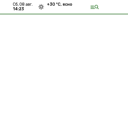
сб, 08 авг.
+
30
°С,
ясно
14:23