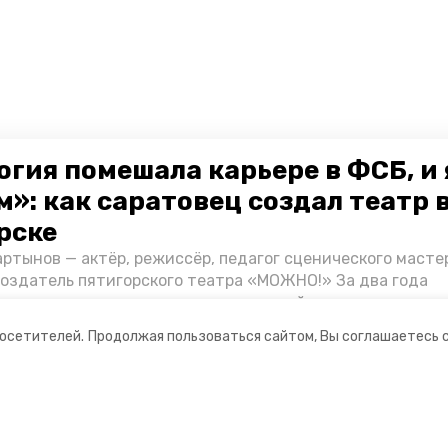
огия помешала карьере в ФСБ, и 
»: как саратовец создал театр 
рске
ртынов — актёр, режиссёр, педагог сценического масте
создатель пятигорского театра «МОЖНО!» За два года
ия театр выпустил восемь спектаклей, впереди — новые
л артистом, попал в Пятигорск и собрал труппу, режиссё
посетителей.
Продолжая пользоваться сайтом, Вы соглашаетесь 
нту «Портала Пятигорска».
ании
Ставропольское краевое
информационное агентство
нты
О компании