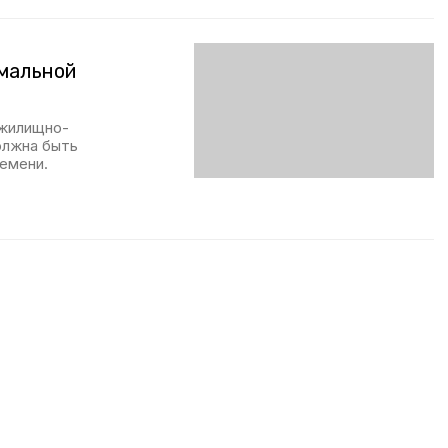
имальной
 жилищно-
олжна быть
емени.