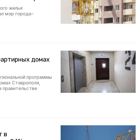
ого жилья
ал мэр города-
вартирных домах
егиональной программы
домах Ставрополя,
в правительстве
т в