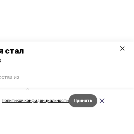
я стал
в
рства из
 премьеры. О
р рассказал
с
Политикой конфиденциальности
Принять