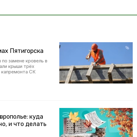
мах Пятигорска
по замене кровель в
али крыши трёх
а капремонта СК
врополье: куда
о, и что делать