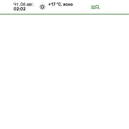
чт, 06 авг.
+
17
°С,
ясно
02:02