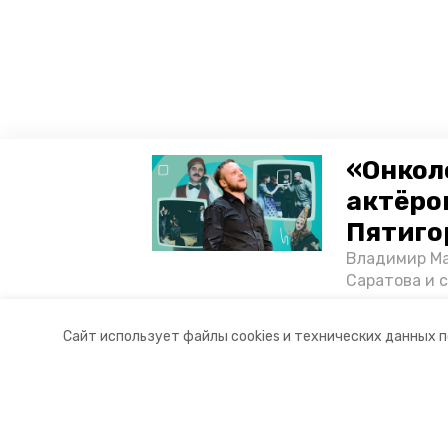
«Онкол
актёром
Пятиго
Владимир Ма
Саратова и 
существован
том, как ста
Сайт использует файлы cookies и технических данных 
корреспонде
Разделы
О комп
Новости
Докуме
Статьи