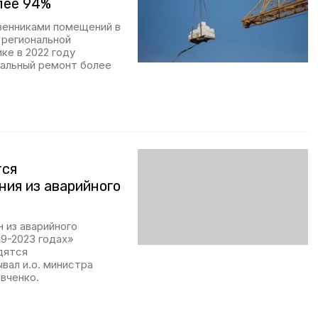
лее 94%
венниками помещений в
 региональной
ке в 2022 году
тальный ремонт более
тся
ния из аварийного
 из аварийного
9-2023 годах»
дятся
вал и.о. министра
вченко.